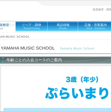
楽器修理・調
楽教室
リペア・調律
商品情報
店舗・営業案内
Repair/Tuning
Goods
Store・business
ool
A MUSIC SCHOOL
YAMAHA MUSIC SCHOOL
Yamaha Music School
年齢ごとの入会コースのご案内