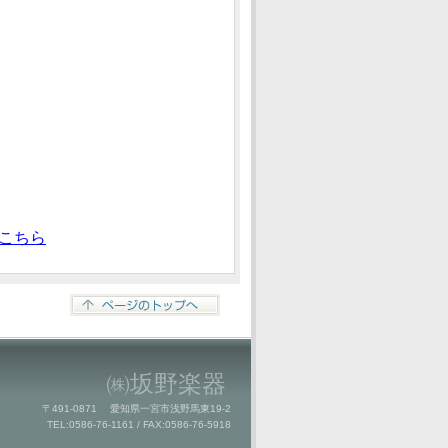
こちら
㈱坂野楽器
〒491-0871 愛知県一宮市浅野馬東19-2
TEL:0586-76-1161 / FAX:0586-76-5918