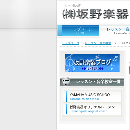
ヤマハ特約店
トップページ
レッスン・音
HOME
Lesson/sch
> YAMAH
トップページ
＞
レッスン・音楽教室
レッスン・音楽教室一覧
YAMAHA MUSIC SCHOOL
Yamaha music school
坂野楽器オリジナルレッスン
Bannnogakki original lesson