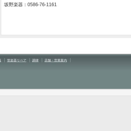
坂野楽器：0586-76-1161
報
管楽器リペア
調律
店舗・営業案内