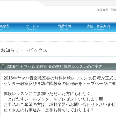
楽器修理・調
楽教室
サービス
商品情報
店舗・営業案内
ool
Service
Goods
Infomation
お知らせ・トピックス
2016年 ヤマハ音楽教室 春の無料体験レッスンのご案内
2016年ヤマハ音楽教室春の無料体験レッスン の日程が正
センター教室及び各幼稚園教室の日程表をトップページに掲
体験レッスンにご参加いただいた方にもれなく、
「とびだすシールブック」をプレゼントいたします!!!!
お申込みご希望の方は、坂野楽器へお問い合わせ下さいませ
たくさんのお申込み、是非お待ちしております!!