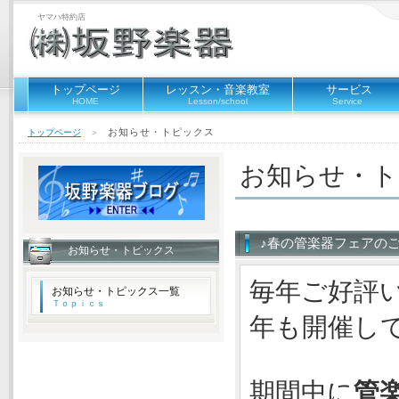
ヤマハ特約店
トップページ
レッスン・音楽教室
サービス
HOME
Lesson/school
Service
お知らせ・トピックス
トップページ
＞
お知らせ・
♪春の管楽器フェアのご
お知らせ・トピックス
毎年ご好評
お知らせ・トピックス一覧
Ｔｏｐｉｃｓ
年も開催し
期間中に
管