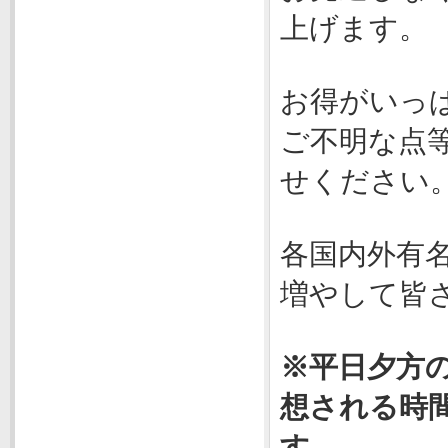
上げます。
お得がいっ
ご不明な点
せください
各国内外有
増やして皆
※平日夕方
想される時
す。