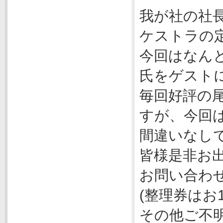
我が社の社
ケストラの
今回はなんと
氏をゲストに
毎回好評の
すが、今回
間違いなしで
皆様是非お
お問い合わ
(整理券はお
その他ご不