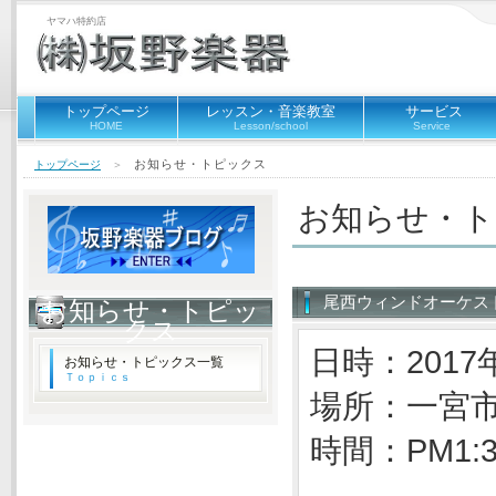
ヤマハ特約店
トップページ
レッスン・音楽教室
サービス
HOME
Lesson/school
Service
お知らせ・トピックス
トップページ
＞
お知らせ・
尾西ウィンドオーケス
お知らせ・トピッ
クス
日時：2017年
お知らせ・トピックス一覧
Ｔｏｐｉｃｓ
場所：一宮
時間：PM1: